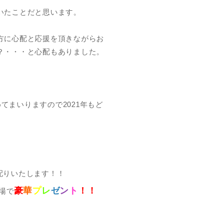
いたことだと思います。
方に心配と応援を頂きながらお
？・・・と心配もありました。
めてまいりますので2021年もど
配りいたします！！
豪
華
プ
レ
ゼ
ン
ト
！！
場で