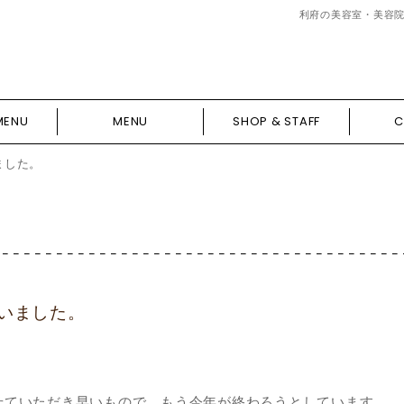
利府の美容室・美容院 H
MENU
MENU
SHOP & STAFF
C
ました。
ざいました。
ンさせていただき早いもので、もう今年が終わろうとしています。