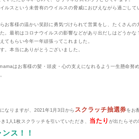
イルスという未曾有のウイルスの脅威におびえながら過ごして
らお客様の温かい笑顔に勇気づけられて営業をし、たくさんの
た。最初はコロナウイルスの影響などがあり出だしはどうかな
えてもらい今年一年頑張ってこれました。
す。本当にありがとうございました。
papamamaはお客様の髪・頭皮・心の支えになれるよう一生懸命努
。
スクラッチ抽選券
なりますが、2021年1月3日から
をお
当たり
つき1人1枚スクラッチを引いていただき、
が出たらその
ャンス！！