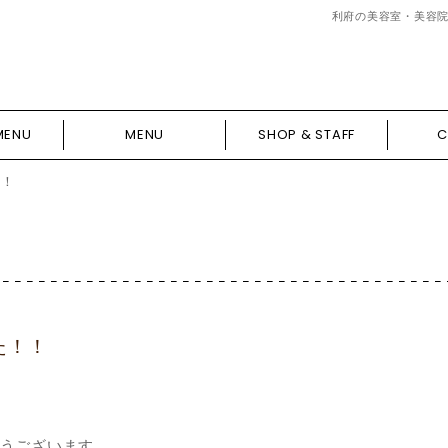
利府の美容室・美容院 H
MENU
MENU
SHOP & STAFF
C
！！
た！！
うございます。